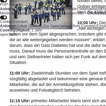
sortiert bereit
PHP-Session
Ordner erfolgen
Anbieter:
Lokal -
Zweck:
Erlaubt während des Websitebesuches 
dass die Abläuf
Meldungsfenster, Formulare, Voreinstellungen etc. -
Cookiebez
Cookie-Consent
10:00 Uhr:
Die 
Anbieter:
Lokal -
Zweck:
Zur Speicherung Ihrer Consent-Einst
„Alle wichtige
Cookiegültigkeit:
1 Jahr
schon vor dem Spiel abgesprochen, trotzdem gibt es
speichern
die an alle weitergegeben werden müssen“, erklärt
darum, dass ein Gast Diabetes hat und die dafür be
muss. Darauf muss die Personenkontrolle an den Ei
und sein Stellvertreter halten sich per Funk auf d
Situation.
11:00 Uhr:
Zweieinhalb Stunden vor dem Spiel tref
sorgfältig abgetastet und bekommen eine genaue E
Mitarbeiter, die auf der Anmeldungsliste stehen, d
ausweises und Fotoabgleich betreten.
11:15 Uhr:
primetec-Mitarbeiter Mario tarnt sich a