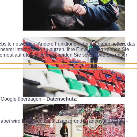
Website notwendig. Andere Funktionen können dabei helfen, das
serer Internetseite zu nutzen. Ihre Einwilligung können Sie
erneut aufrufen. Bitte entscheiden Sie selbst, wie Sie unser
Google übertragen. -
Datenschutz:
Dabei wird Ihr Besuch aus Lizenzgründen anonym gezählt. -