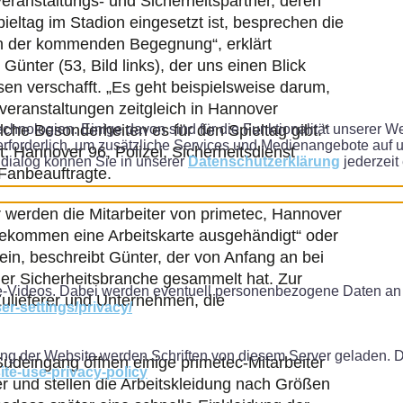
 Veranstaltungs- und Sicherheits­partner, deren
eltag im Stadion eingesetzt ist, besprechen die
n der kommenden Begegnung“, erklärt
 Günter (53, Bild links), der uns einen Blick
ssen verschafft. „Es geht beispielsweise darum,
­veranstaltungen zeitgleich in Hannover
elche Besonderheiten es für den Spieltag gibt.“
chnologien. Einige davon sind für die Funktionalität unserer 
rforderlich, um zusätzliche Services und Medienangebote auf un
t: Hannover 96, Polizei, Sicherheitsdienst
lldialog können Sie in unserer
Datenschutzerklärung
jederzeit 
 Fanbeauftragte.
r werden die Mitarbeiter von primetec, Hannover
e bekommen eine Arbeitskarte ausgehändigt“ oder
ein, beschreibt Günter, der von Anfang an bei
der Sicherheits­branche gesammelt hat. Zur
-Videos. Dabei werden eventuell personenbezogene Daten an 
 Zulieferer und Unternehmen, die
r-settings/privacy/
ung der Website werden Schriften von diesem Server geladen. 
deingang öffnen einige primetec-Mitarbeiter
ite-use-privacy-policy
r und stellen die Arbeits­kleidung nach Größen