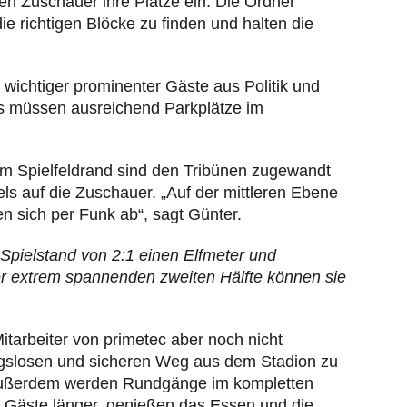
n Zuschauer ihre Plätze ein. Die Ordner
ie richtigen Blöcke zu finden und halten die
wichtiger prominenter Gäste aus Politik und
Es müssen ausreichend Parkplätze im
 am Spielfeldrand sind den Tribünen zugewandt
s auf die Zuschauer. „Auf der mittleren Ebene
n sich per Funk ab“, sagt Günter.
Spielstand von 2:1 einen Elfmeter und
ner extrem spannenden zweiten Hälfte können sie
itarbeiter von primetec aber noch nicht
ngslosen und sicheren Weg aus dem Stadion zu
außerdem werden Rundgänge im kompletten
le Gäste länger, genießen das Essen und die