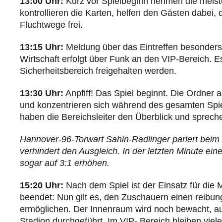
13:00 Uhr:
Kurz vor Spielbeginn nehmen die meiste
kontrollieren die Karten, helfen den Gästen dabei, d
Fluchtwege frei.
13:15 Uhr:
Meldung über das Eintreffen besonders 
Wirtschaft erfolgt über Funk an den VIP-Bereich. 
Sicherheitsbereich freigehalten werden.
13:30 Uhr:
Anpfiff! Das Spiel beginnt. Die Ordner
und konzentrieren sich während des gesamten Spiel
haben die Bereichsleiter den Überblick und spreche
Hannover-96-Torwart Sahin-Radlinger pariert beim 
verhindert den Ausgleich. In der letzten Minute ei
sogar auf 3:1 erhöhen.
15:20 Uhr:
Nach dem Spiel ist der Einsatz für die M
beendet: Nun gilt es, den Zuschauern einen reibu
ermöglichen. Der Innenraum wird noch bewacht, 
Stadion durchgeführt. Im VIP- Bereich bleiben vie