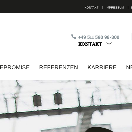
KONTAKT
IMPRESSUM
+49 511 590 98-300
KONTAKT
ALLE KON
MEPROMISE
REFERENZEN
KARRIERE
N
lle Felder sind Pflichtfelder
Ich habe die
Datenschutzbestimmungen
ge