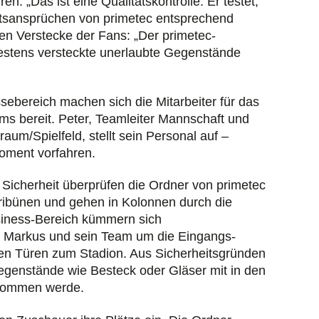
n. „Das ist eine Qualitätskontrolle. Er testet,
täts­ansprüchen von primetec entsprechend
hen Verstecke der Fans: „Der primetec-
r bestens versteckte unerlaubte Gegenstände
ebereich machen sich die Mitarbeiter für das
ms bereit. Peter, Teamleiter Mannschaft und
um/Spielfeld, stellt sein Personal auf –
oment vorfahren.
Sicherheit überprüfen die Ordner von primetec
 Tribünen und gehen in Kolonnen durch die
siness-Bereich kümmern sich
er Markus und sein Team um die Eingangs­
den Türen zum Stadion. Aus Sicherheits­gründen
egenstände wie Besteck oder Gläser mit in den
nommen werde.