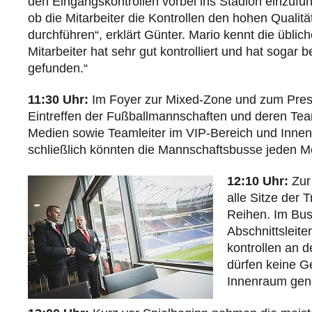
den Eingangskontrollen vorbei ins Stadion einzuführe
ob die Mitarbeiter die Kontrollen den hohen Quali
durchführen“, erklärt Günter. Mario kennt die üblic
Mitarbeiter hat sehr gut kontrolliert und hat soga
gefunden.“
11:30 Uhr:
Im Foyer zur Mixed-Zone und zum Press
Eintreffen der Fußball­mannschaften und deren Tea
Medien sowie Teamleiter im VIP-Bereich und Innenra
schließlich könnten die Mannschaftsbusse jeden M
12:10 Uhr:
Zur 
alle Sitze der
Reihen. Im Bu
Abschnittsleit
kontrollen an 
dürfen keine G
Innenraum ge