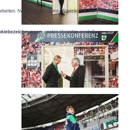
iten. Nötig z.B. für Logins, Warenkörbe, Merkzettel,
kiebezeichnungen:
cookie-id;cookie-einstellung -