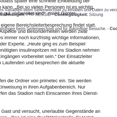
, sodass später eine schnelle Einkleidung der
 kann. „Bei so vielen Personen ist es wichtig,
Variablen beim Seitenwechsel zu erhalten und Daten zu verarbe
e gut vorbereitet sind“, meint Günter.
eichnungen:
PHPSESSID -
Cookiegültigkeit:
Sitzung
eigene Bereichs­leiter­besprechung findet statt.
ellungen beim Seitenwechsel und für zukünftige Besuche. -
Coo
n Aspekte und Besonderheiten werden zwar
 immer noch kurzfristig wichtige Informationen,
 der Experte. „Heute ging es zum Beispiel
nötigten Insulinspritzen mit ins Stadion nehmen
ngängen vorbereitet sein.“ Der Einsatzleiter
em Laufenden und besprechen die aktuelle
fen die Ordner von primetec ein. Sie werden
inweisung in ihren Aufgabenbereich. Nur
ürfen das Stadion nach Einscannen ihres Dienst­
ls Gast und versucht, unerlaubte Gegenstände an