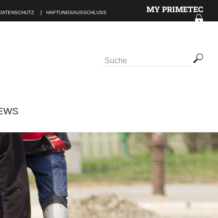
MY PRIMETEC
DATENSCHUTZ
HAFTUNGSAUSSCHLUSS
TAKTINFORMATIONEN
EWS
lesen.
ABSENDEN