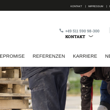
KONTAKT
IMPRESSUM
+49 511 590 98-300
KONTAKT
ALLE KON
MEPROMISE
REFERENZEN
KARRIERE
N
lle Felder sind Pflichtfelder
Ich habe die
Datenschutzbestimmungen
ge