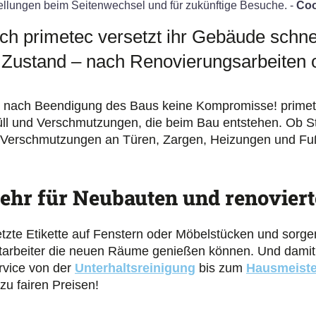
ellungen beim Seitenwechsel und für zukünftige Besuche. -
Coo
h primetec versetzt ihr Gebäude schnell
 Zustand – nach Renovierungsarbeiten 
 nach Beendigung des Baus keine Kompromisse! primetec 
üll und Verschmutzungen, die beim Bau entstehen. Ob 
Verschmutzungen an Türen, Zargen, Heizungen und Fußlei
ehr für Neubauten und renovier
etzte Etikette auf Fenstern oder Möbelstücken und sorge
tarbeiter die neuen Räume genießen können. Und damit d
rvice von der
Unterhaltsreinigung
bis zum
Hausmeiste
zu fairen Preisen!