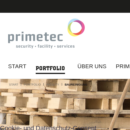
START
ÜBER UNS
PRI
PORTFOLIO
|
|
|
START
PORTFOLIO
FACILITY
BAUREINIGUNG
A
Cookie- und Datenschutz-Consent