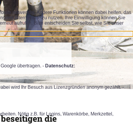
Website notwendig. Andere Funktionen können dabei helfen, das
serer Internetseite zu nutzen. Ihre Einwilligung können Sie
erneut aufrufen. Bitte entscheiden Sie selbst, wie Sie unser
Google übertragen. -
Datenschutz:
Dabei wird Ihr Besuch aus Lizenzgründen anonym gezählt. -
iten. Nötig z.B. für Logins, Warenkörbe, Merkzettel,
beseitigen die