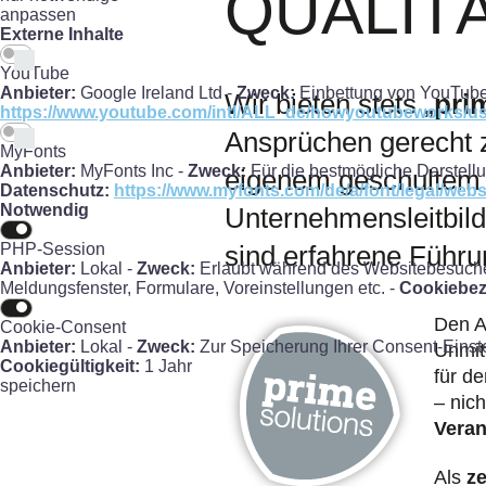
QUALIT
anpassen
Externe Inhalte
YouTube
Anbieter:
Google Ireland Ltd -
Zweck:
Einbettung von YouTube
Wir bieten stets „
pri
https://www.youtube.com/intl/ALL_de/howyoutubeworks/use
Ansprüchen gerecht z
MyFonts
Anbieter:
MyFonts Inc -
Zweck:
Für die bestmögliche Darstell
eigenem geschultem 
Datenschutz:
https://www.myfonts.com/de/a/font/legal/webs
Notwendig
Unternehmensleitbild 
PHP-Session
sind erfahrene Führ
Anbieter:
Lokal -
Zweck:
Erlaubt während des Websitebesuches 
Meldungsfenster, Formulare, Voreinstellungen etc. -
Cookiebez
Den A
Cookie-Consent
Anbieter:
Lokal -
Zweck:
Zur Speicherung Ihrer Consent-Einst
Unmit
Cookiegültigkeit:
1 Jahr
für d
speichern
– nic
Veran
Als
ze