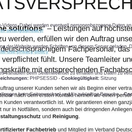
ÄTSVERSPREC
-Videos. Dabei werden eventuell personenbezogene Daten an 
me solutions
“ – Leistungen auf höchst
r-settings/privacy/
u werden, erfüllen wir den Auftrag uns
ung der Website werden Schriften von diesem Server geladen. 
deutschsprachigem Fachpersonal, das
ite-use-privacy-policy
verpflichtet fühlt. Unsere Teamleiter u
ungskräfte mit entsprechenden Fachabs
Variablen beim Seitenwechsel zu erhalten und Daten zu verarbe
eichnungen:
PHPSESSID -
Cookiegültigkeit:
Sitzung
uftrag unserer Kunden sehen wir als Beginn einer vertra
ellungen beim Seitenwechsel und für zukünftige Besuche. -
Coo
telbar nach dem ersten Kontakt nennen wir einen persön
en Kunden verantwortlich ist. Wir garantieren einen ganz
ht nur in Notfällen, sondern auch bei dringenden Anlieg
staltungsschutz
und
Reinigung
.
rtifizierter Fachbetrieb
und Mitglied im Verband Deuts