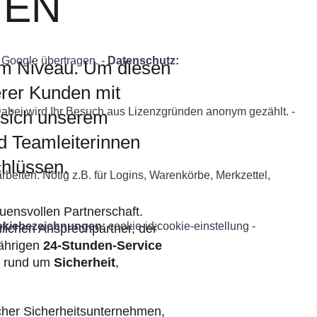
HEN
Google übertragen. -
Datenschutz:
em Niveau. Um diesen
erer Kunden mit
Dabei wird Ihr Besuch aus Lizenzgründen anonym gezählt. -
 sich unserem
nd Teamleiterinnen
chlüssen.
iten. Nötig z.B. für Logins, Warenkörbe, Merkzettel,
uensvollen Partnerschaft.
kiebezeichnungen:
cookie-id;cookie-einstellung -
lichen Ansprechpartner, der
jährigen
24-Stunden-Service
en rund um
Sicherheit
,
cher Sicherheitsunternehmen,