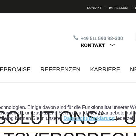
KONTAKT
IMPRESSUM
+49 511 590 98-300
KONTAKT
ALLE KON
MEPROMISE
REFERENZEN
KARRIERE
N
chnologien. Einige davon sind für die Funktionalität unserer 
lle Felder sind Pflichtfelder
Ich habe die
Datenschutzbestimmungen
ge
SOLUTIONS“ – 
rforderlich, um zusätzliche Services und Medienangebote auf un
lldialog können Sie in unserer
Datenschutzerklärung
jederzeit 