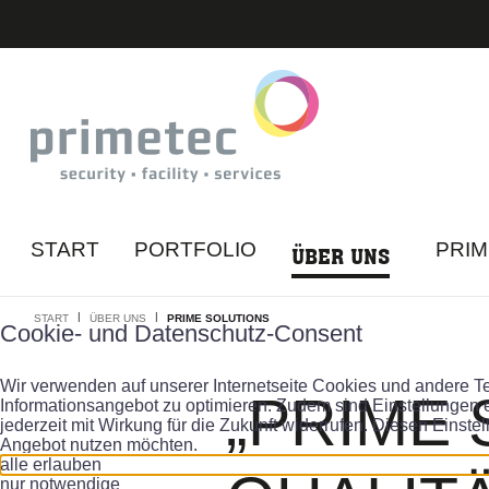
START
PORTFOLIO
PRI
ÜBER UNS
|
|
START
ÜBER UNS
PRIME SOLUTIONS
Cookie- und Datenschutz-Consent
Wir verwenden auf unserer Internetseite Cookies und andere Te
A
„PRIME 
Informationsangebot zu optimieren. Zudem sind Einstellungen e
jederzeit mit Wirkung für die Zukunft widerrufen. Diesen Einste
Angebot nutzen möchten.
alle erlauben
nur notwendige