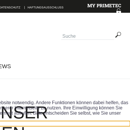
MY PRIMETEC
DATENSCHUTZ
HAFTUNGSAUSSCHLUSS
TAKTINFORMATIONEN
EWS
Website notwendig. Andere Funktionen können dabei helfen, das
lesen.
ABSENDEN
UNSER
serer Internetseite zu nutzen. Ihre Einwilligung können Sie
erneut aufrufen. Bitte entscheiden Sie selbst, wie Sie unser