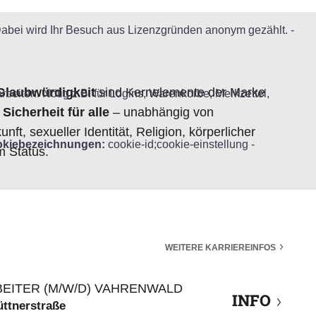
Dabei wird Ihr Besuch aus Lizenzgründen anonym gezählt. -
Glaubwürdigkeit
sind Kernelemente der Marke
iten. Nötig z.B. für Logins, Warenkörbe, Merkzettel,
:
Sicherheit für alle
– unabhängig von
ft, sexueller Identität, Religion, körperlicher
kiebezeichnungen:
cookie-id;cookie-einstellung -
m Status.
WEITERE KARRIEREINFOS
EITER (M/W/D) VAHRENWALD
INFO
ttnerstraße