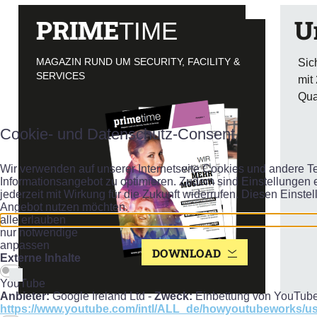
PRIME
U
TIME
MAGAZIN RUND UM SECURITY, FACILITY &
Sic
SERVICES
mit
Qua
Cookie- und Datenschutz-Consent
Wir verwenden auf unserer Internetseite Cookies und andere Te
Informationsangebot zu optimieren. Zudem sind Einstellungen e
jederzeit mit Wirkung für die Zukunft widerrufen. Diesen Einste
Angebot nutzen möchten.
alle erlauben
nur notwendige
anpassen
DOWNLOAD
Externe Inhalte
YouTube
Anbieter:
Google Ireland Ltd -
Zweck:
Einbettung von YouTube
https://www.youtube.com/intl/ALL_de/howyoutubeworks/use