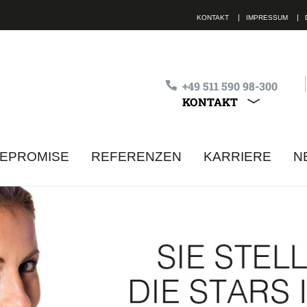
KONTAKT
IMPRESSUM
+49 511 590 98-300
KONTAKT
ALLE KON
MEPROMISE
REFERENZEN
KARRIERE
N
lle Felder sind Pflichtfelder
Ich habe die
Datenschutzbestimmungen
ge