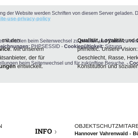
ung der Website werden Schriften von diesem Server geladen. 
ite-use-privacy-policy
n mit den
Qualität, Loyalität
und
Variablen beim Seitenwechsel zu erhalten und Daten zu verarbe
eichnungen:
PHPSESSID -
Cookiegültigkeit:
Sitzung
vice
. Mit unserem
primetec. Unsere Vision
sanbieter, der für
Geschlecht, Rasse, Herkun
ellungen beim Seitenwechsel und für zukünftige Besuche. -
Coo
sungen
entwickelt.
Konstitution und soziale
N
OBJEKTSCHUTZMITARB
INFO
Hannover Vahrenwald - Bü