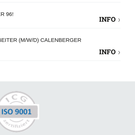
R 96!
INFO
EITER (M/W/D) CALENBERGER
INFO